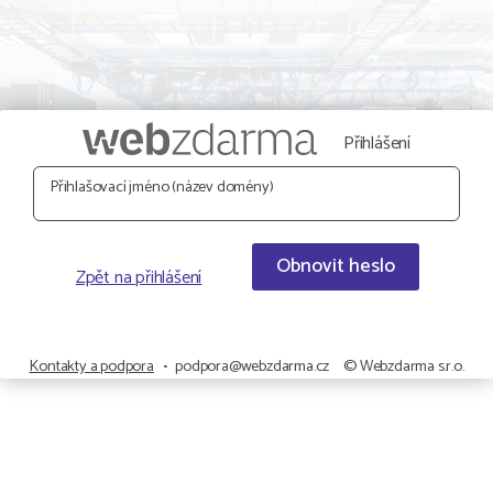
Přihlášení
Přihlašovací jméno (název domény)
Obnovit heslo
Zpět na přihlášení
Kontakty a podpora
•
podpora@webzdarma.cz
© Webzdarma s.r.o.