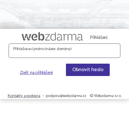
Přihlášení
Přihlašovací jméno (název domény)
Obnovit heslo
Zpět na přihlášení
Kontakty a podpora
•
podpora@webzdarma.cz
© Webzdarma s.r.o.