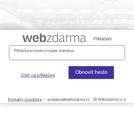
Přihlášení
Přihlašovací jméno (název domény)
Obnovit heslo
Zpět na přihlášení
Kontakty a podpora
•
podpora@webzdarma.cz
© Webzdarma s.r.o.