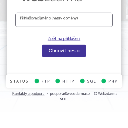
Přihlašovací jméno (název domény)
Zpět na přihlášení
Obnovit heslo
STATUS
FTP
HTTP
SQL
PHP
Kontakty a podpora
•
podpora@webzdarma.cz
© Webzdarma
s.r.o.